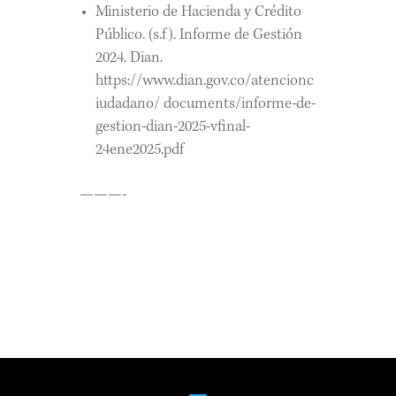
Ministerio de Hacienda y Crédito
Público. (s.f). Informe de Gestión
2024. Dian.
https://www.dian.gov.co/atencionc
iudadano/ documents/informe-de-
gestion-dian-2025-vfinal-
24ene2025.pdf
———-