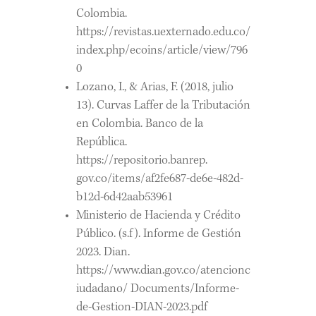
Colombia.
https://revistas.uexternado.edu.co/
index.php/ecoins/article/view/796
0
Lozano, I., & Arias, F. (2018, julio
13). Curvas Laffer de la Tributación
en Colombia. Banco de la
República.
https://repositorio.banrep.
gov.co/items/af2fe687-de6e-482d-
b12d-6d42aab53961
Ministerio de Hacienda y Crédito
Público. (s.f). Informe de Gestión
2023. Dian.
https://www.dian.gov.co/atencionc
iudadano/ Documents/Informe-
de-Gestion-DIAN-2023.pdf